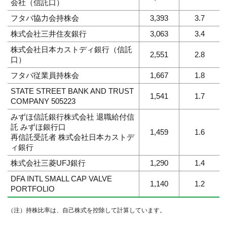
会社（信託口）
フタバ協力会持株会
3,393
3.7
株式会社三井住友銀行
3,063
3.4
株式会社日本カストディ銀行（信託
2,551
2.8
口）
フタバ従業員持株会
1,667
1.8
STATE STREET BANK AND TRUST
1,541
1.7
COMPANY 505223
みずほ信託銀行株式会社 退職給付信
託 みずほ銀行口
1,459
1.6
再信託受託者 株式会社日本カストデ
ィ銀行
株式会社三菱UFJ銀行
1,290
1.4
DFA INTL SMALL CAP VALVE
1,140
1.2
PORTFOLIO
（注）持株比率は、自己株式を控除して計算しています。