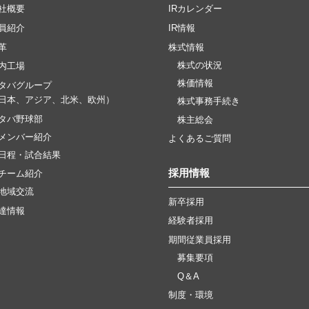
社概要
IRカレンダー
員紹介
IR情報
革
株式情報
株式の状況
内工場
株価情報
タバグループ
日本、アジア、北米、欧州）
株式事務手続き
タバ野球部
株主総会
メンバー紹介
よくあるご質問
日程・試合結果
採用情報
チーム紹介
地域交流
新卒採用
達情報
経験者採用
期間従業員採用
募集要項
Q＆A
制度・環境