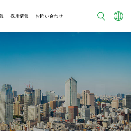
報
採用情報
お問い合わせ
フタバ野球部
制度・環境
メンバー紹介
日程・試合結果
チーム紹介
未来社会に向けた
地域交流
社会への取り組み
新規事業への挑戦