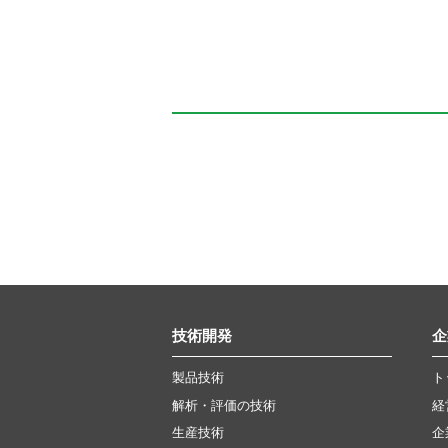
技術開発
企
製品技術
ト
解析・評価の技術
経
生産技術
企