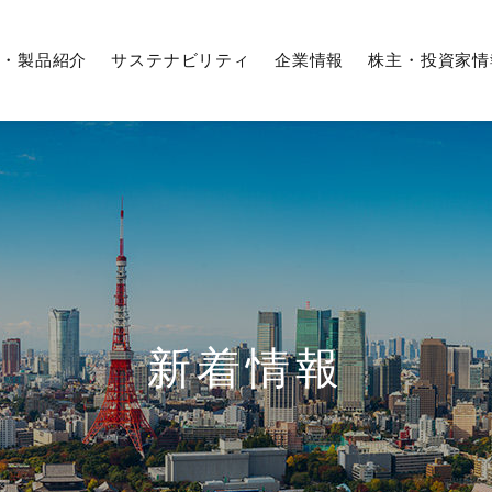
・製品紹介
サステナビリティ
企業情報
株主・投資家情
企業行動憲章／フタバ行動指針
IRカレンダー
期間従業員採用
募集要項
役員紹介
株式情報
Q＆A
株式の状況
沿革
株価情報
解析・評価の技術
外販設備事業
サステナビリティマネジメント
経営体系
業績・ハイライト
経験者採用
生産技術
農業事業
環境への取り組み
新着情報
国内工場
株式事務手続き
株主総会
フタバグループ
（日本、アジア、北米、欧州）
よくあるご質問
調達情報