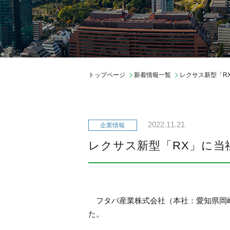
ガバナンス
会社概要
中期経営計画
期間従業員採用
トップページ
新着情報一覧
レクサス新型「R
2022.11.21
レクサス新型「RX」に当
フタバ産業株式会社（本社：愛知県岡崎市
た。