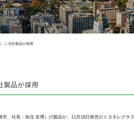
レポートライブラリ
IR情報
制度・環境
X」に当社製品が採用
社製品が採用
、社長：魚住 吉博）の製品が、11月18日発売のトヨタレクサス