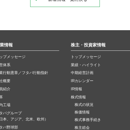
業情報
株主・投資家情報
ップメッセージ
トップメッセージ
営体系
業績・ハイライト
業行動憲章／フタバ行動指針
中期経営計画
社概要
IRカレンダー
員紹介
IR情報
革
株式情報
株式の状況
内工場
株価情報
タバグループ
日本、アジア、北米、欧州）
株式事務手続き
タバ野球部
株主総会