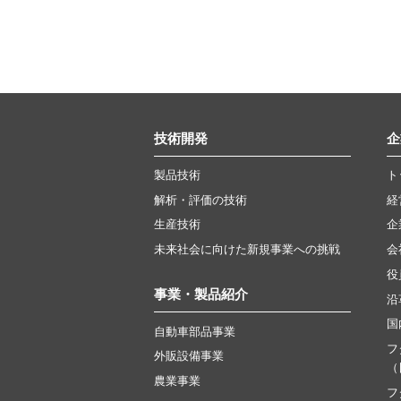
技術開発
企
製品技術
ト
解析・評価の技術
経
生産技術
企
未来社会に向けた新規事業への挑戦
会
役
事業・製品紹介
沿
国
自動車部品事業
フ
外販設備事業
（
農業事業
フ