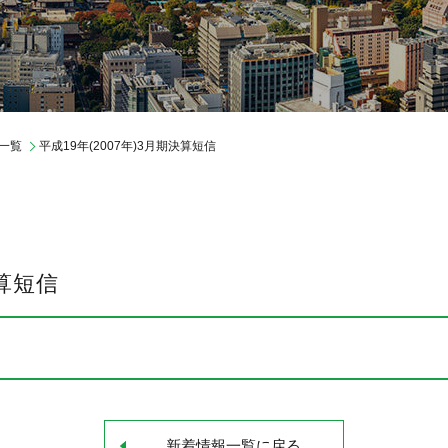
レポートライブラリ
IR情報
制度・環境
一覧
平成19年(2007年)3月期決算短信
決算短信
新着情報一覧に戻る