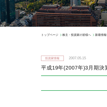
ガバナンス
会社概要
中期経営計画
期間従業員採用
トップページ
株主・投資家の皆様へ
新着情報
2007.05.15
平成19年(2007年)3月期