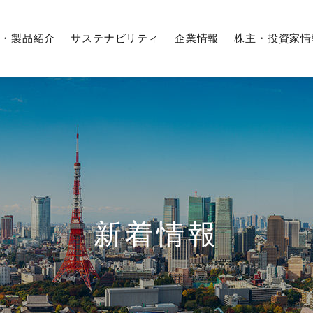
・製品紹介
サステナビリティ
企業情報
株主・投資家情
企業行動憲章／フタバ行動指針
IRカレンダー
期間従業員採用
募集要項
役員紹介
株式情報
Q＆A
株式の状況
沿革
株価情報
解析・評価の技術
外販設備事業
サステナビリティマネジメント
経営体系
業績・ハイライト
経験者採用
生産技術
農業事業
環境への取り組み
新着情報
国内工場
株式事務手続き
株主総会
フタバグループ
（日本、アジア、北米、欧州）
よくあるご質問
調達情報