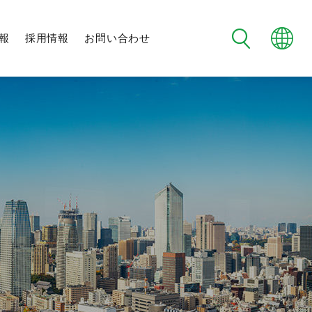
報
採用情報
お問い合わせ
フタバ野球部
制度・環境
メンバー紹介
日程・試合結果
チーム紹介
未来社会に向けた
地域交流
社会への取り組み
新規事業への挑戦