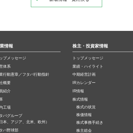
業情報
株主・投資家情報
ップメッセージ
トップメッセージ
営体系
業績・ハイライト
業行動憲章／フタバ行動指針
中期経営計画
社概要
IRカレンダー
員紹介
IR情報
革
株式情報
株式の状況
内工場
株価情報
タバグループ
日本、アジア、北米、欧州）
株式事務手続き
タバ野球部
株主総会