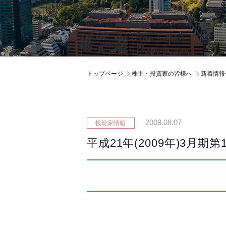
ガバナンス
会社概要
中期経営計画
期間従業員採用
トップページ
株主・投資家の皆様へ
新着情報
2008.08.07
平成21年(2009年)3月期