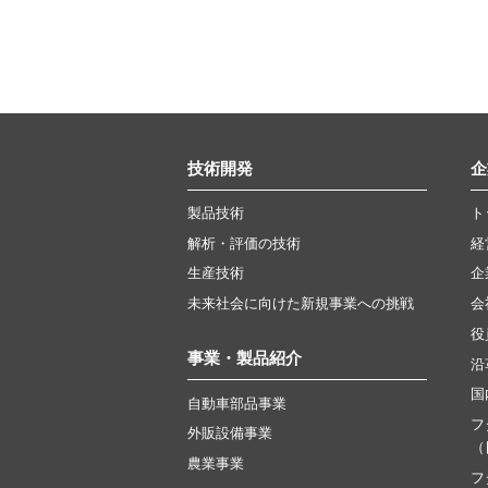
技術開発
企
製品技術
ト
解析・評価の技術
経
生産技術
企
未来社会に向けた新規事業への挑戦
会
役
事業・製品紹介
沿
国
自動車部品事業
フ
外販設備事業
（
農業事業
フ