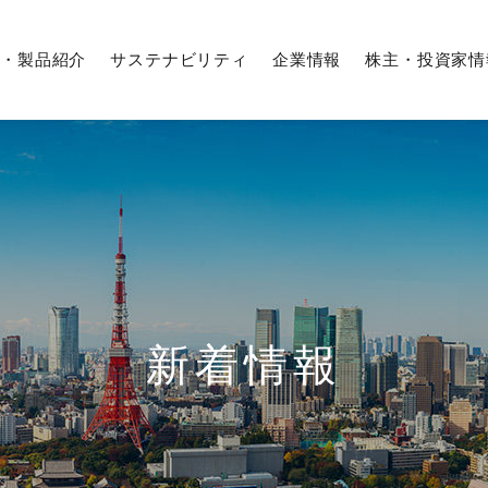
・製品紹介
サステナビリティ
企業情報
株主・投資家情
企業行動憲章／フタバ行動指針
IRカレンダー
期間従業員採用
募集要項
役員紹介
株式情報
Q＆A
株式の状況
沿革
株価情報
解析・評価の技術
外販設備事業
サステナビリティマネジメント
経営体系
業績・ハイライト
経験者採用
生産技術
農業事業
環境への取り組み
新着情報
国内工場
株式事務手続き
株主総会
フタバグループ
（日本、アジア、北米、欧州）
よくあるご質問
調達情報