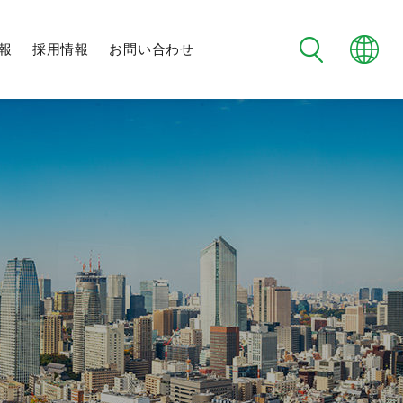
報
採用情報
お問い合わせ
フタバ野球部
制度・環境
メンバー紹介
日程・試合結果
チーム紹介
未来社会に向けた
地域交流
社会への取り組み
新規事業への挑戦