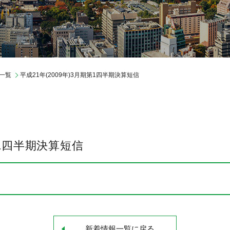
レポートライブラリ
IR情報
制度・環境
一覧
平成21年(2009年)3月期第1四半期決算短信
第1四半期決算短信
新着情報一覧に戻る