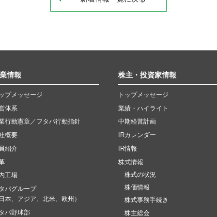
業情報
株主・投資家情報
ップメッセージ
トップメッセージ
営体系
業績・ハイライト
業行動憲章／フタバ行動指針
中期経営計画
社概要
IRカレンダー
員紹介
IR情報
革
株式情報
株式の状況
内工場
株価情報
タバグループ
日本、アジア、北米、欧州）
株式事務手続き
タバ野球部
株主総会