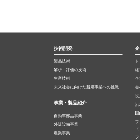
技術開発
企
製品技術
ト
解析・評価の技術
経
生産技術
企
未来社会に向けた新規事業への挑戦
会
役
事業・製品紹介
沿
国
自動車部品事業
フ
外販設備事業
（
農業事業
フ