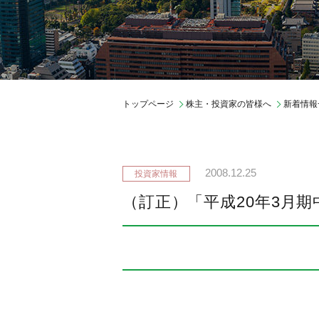
ガバナンス
会社概要
中期経営計画
期間従業員採用
トップページ
株主・投資家の皆様へ
新着情報
2008.12.25
（訂正）「平成20年3月