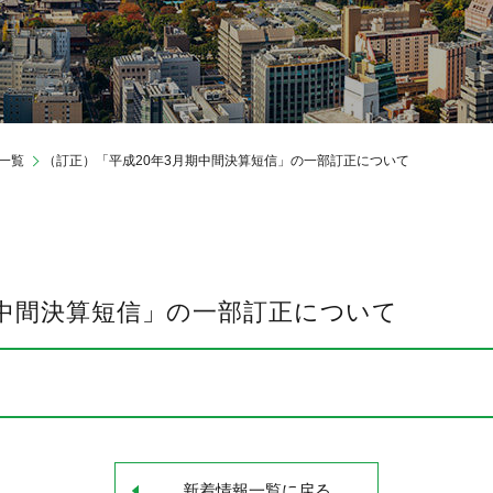
レポートライブラリ
IR情報
制度・環境
一覧
（訂正）「平成20年3月期中間決算短信」の一部訂正について
期中間決算短信」の一部訂正について
新着情報一覧に戻る