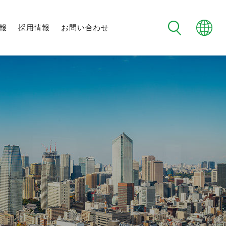
報
採用情報
お問い合わせ
フタバ野球部
制度・環境
メンバー紹介
日程・試合結果
チーム紹介
未来社会に向けた
地域交流
社会への取り組み
新規事業への挑戦