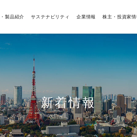
・製品紹介
サステナビリティ
企業情報
株主・投資家情
企業行動憲章／フタバ行動指針
IRカレンダー
期間従業員採用
募集要項
役員紹介
株式情報
Q＆A
株式の状況
沿革
株価情報
解析・評価の技術
外販設備事業
サステナビリティマネジメント
経営体系
業績・ハイライト
経験者採用
生産技術
農業事業
環境への取り組み
新着情報
国内工場
株式事務手続き
株主総会
フタバグループ
（日本、アジア、北米、欧州）
よくあるご質問
調達情報