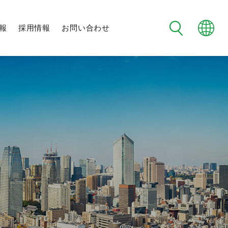
報
採用情報
お問い合わせ
フタバ野球部
制度・環境
メンバー紹介
日程・試合結果
チーム紹介
未来社会に向けた
地域交流
社会への取り組み
新規事業への挑戦