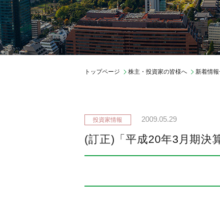
ガバナンス
会社概要
中期経営計画
期間従業員採用
トップページ
株主・投資家の皆様へ
新着情報
2009.05.29
(訂正)「平成20年3月期