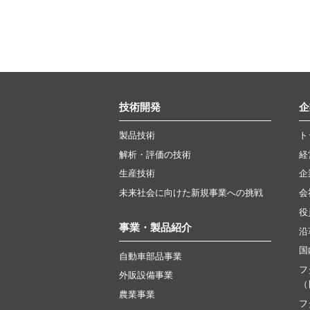
技術開発
企
製品技術
ト
解析・評価の技術
経
生産技術
企
未来社会に向けた新規事業への挑戦
会
役
事業・製品紹介
沿
国
自動車部品事業
フ
外販設備事業
（
農業事業
フ