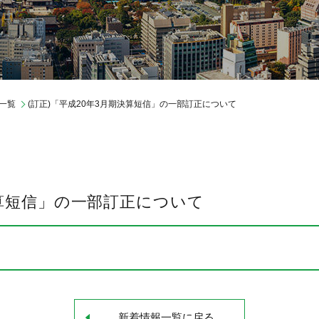
レポートライブラリ
IR情報
制度・環境
一覧
(訂正)「平成20年3月期決算短信」の一部訂正について
決算短信」の一部訂正について
新着情報一覧に戻る