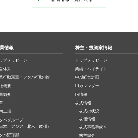
業情報
株主・投資家情報
ップメッセージ
トップメッセージ
営体系
業績・ハイライト
業行動憲章／フタバ行動指針
中期経営計画
社概要
IRカレンダー
員紹介
IR情報
革
株式情報
株式の状況
内工場
株価情報
タバグループ
日本、アジア、北米、欧州）
株式事務手続き
タバ野球部
株主総会