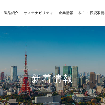
・製品紹介
サステナビリティ
企業情報
株主・投資家情
企業行動憲章／フタバ行動指針
IRカレンダー
期間従業員採用
募集要項
役員紹介
株式情報
Q＆A
株式の状況
沿革
株価情報
解析・評価の技術
外販設備事業
サステナビリティマネジメント
経営体系
業績・ハイライト
経験者採用
生産技術
農業事業
環境への取り組み
新着情報
国内工場
株式事務手続き
株主総会
フタバグループ
（日本、アジア、北米、欧州）
よくあるご質問
調達情報