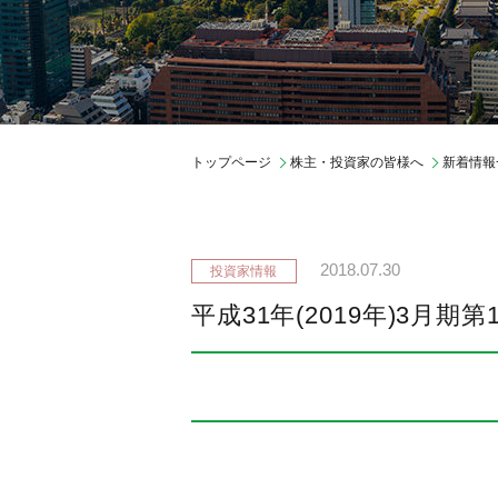
ガバナンス
会社概要
中期経営計画
期間従業員採用
トップページ
株主・投資家の皆様へ
新着情報
2018.07.30
平成31年(2019年)3月