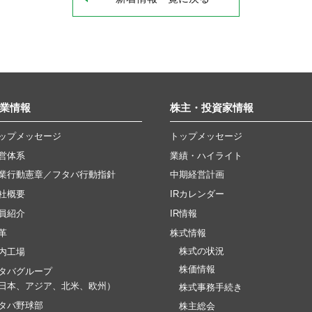
業情報
株主・投資家情報
ップメッセージ
トップメッセージ
営体系
業績・ハイライト
業行動憲章／フタバ行動指針
中期経営計画
社概要
IRカレンダー
員紹介
IR情報
革
株式情報
株式の状況
内工場
株価情報
タバグループ
日本、アジア、北米、欧州）
株式事務手続き
タバ野球部
株主総会