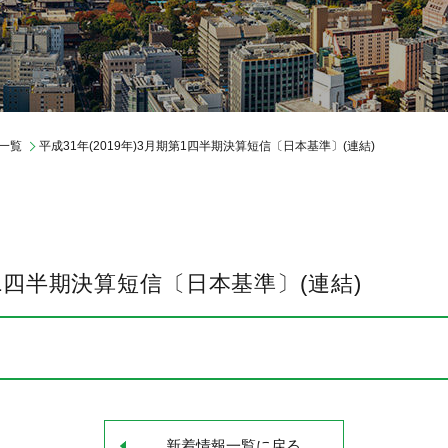
レポートライブラリ
IR情報
制度・環境
一覧
平成31年(2019年)3月期第1四半期決算短信〔日本基準〕(連結)
期第1四半期決算短信〔日本基準〕(連結)
新着情報一覧に戻る