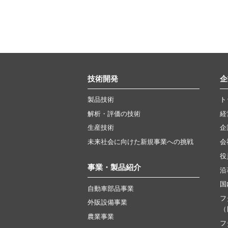
技術開発
企
製品技術
ト
解析・評価の技術
経
生産技術
企
未来社会に向けた新規事業への挑戦
会
役
事業・製品紹介
沿
国
自動車部品事業
フ
外販設備事業
（
農業事業
フ