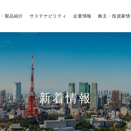
・製品紹介
サステナビリティ
企業情報
株主・投資家情
企業行動憲章／フタバ行動指針
IRカレンダー
期間従業員採用
募集要項
役員紹介
株式情報
Q＆A
株式の状況
沿革
株価情報
解析・評価の技術
外販設備事業
サステナビリティマネジメント
経営体系
業績・ハイライト
経験者採用
生産技術
農業事業
環境への取り組み
新着情報
国内工場
株式事務手続き
株主総会
フタバグループ
（日本、アジア、北米、欧州）
よくあるご質問
調達情報