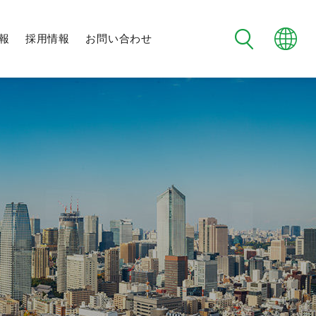
報
採用情報
お問い合わせ
フタバ野球部
制度・環境
メンバー紹介
日程・試合結果
チーム紹介
未来社会に向けた
地域交流
社会への取り組み
新規事業への挑戦